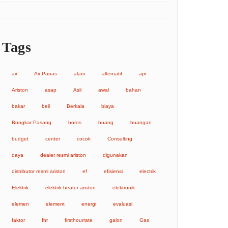
Tags
air
Air Panas
alam
alternatif
api
Ariston
asap
Asli
awal
bahan
bakar
beli
Berkala
biaya
Bongkar Pasang
boros
buang
buangan
budget
center
cocok
Consulting
daya
dealer resmi ariston
digunakan
distributor resmi ariston
ef
efisiensi
electrik
Elektrik
elektrik heater ariston
elektronik
elemen
element
energi
evaluasi
faktor
fhr
firsthourrate
galon
Gas