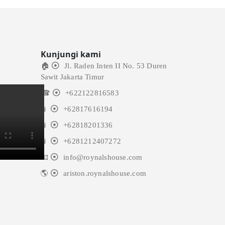
Kunjungi kami
🏠
Jl. Raden Inten II No. 53 Duren
Sawit Jakarta Timur
☎
+622122816583
📱
+62817616194
📱
+62818201336
📱
+6281212407272
📧
info@roynalshouse.com
🌎
ariston.roynalshouse.com