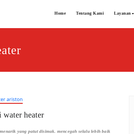
Home
Tentang Kami
Layanan
ce Ariston
rvice Ariston Water Heater dan Kompor Gas area Jabodetabek
ater
 water heater
menarik yang patut disimak. mencegah selalu lebih baik