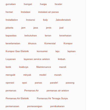
gunakan
hangat
harga
heater
hemat
Instalasi
instalasi air panas
Installation
Instansi
Italy
Jabodetabek
jakarta
jam
jasa
jenis
jual
kapasitas
kebutuhan
keran
kesehatan
keselamatan
khusus
Komersial
Kompor
Kompor Gas Elektrik
konsumsi
laju
lapisan
Layanan
layanan service ariston
limbah
listrik
lowboys
Maintenance
mandi
mengalir
minyak
model
murah
operasi
opsi
panas
paralel
pasang
pemanas
Pemanas Air
pemanas air ariston
Pemanas Air Elektrik
Pemanas Air Tenaga Surya
pemanasan
pemasangan
pembakaran