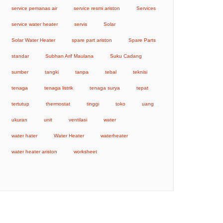
service pemanas air
service resmi ariston
Services
service water heater
servis
Solar
Solar Water Heater
spare part ariston
Spare Parts
standar
Subhan Arif Maulana
Suku Cadang
sumber
tangki
tanpa
tebal
teknisi
tenaga
tenaga listrik
tenaga surya
tepat
tertutup
thermostat
tinggi
toko
uang
ukuran
unit
ventilasi
water
water hater
Water Heater
waterheater
water heater ariston
worksheet