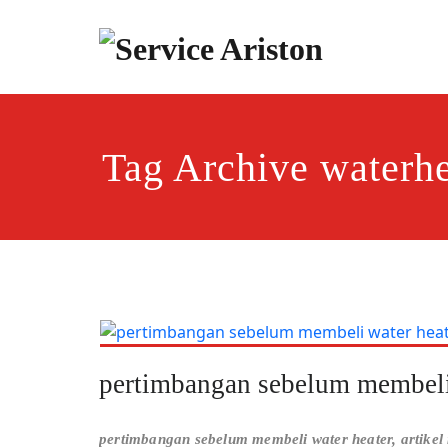
Skip
to
content
Servi
Layanan Se
Tag Archive waterhe
pertimbangan sebelum membeli
pertimbangan sebelum membeli water heater, artikel 