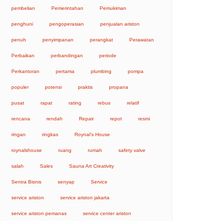
pembelian
Pemerintahan
Pemukiman
penghuni
pengoperasian
penjualan ariston
penuh
penyimpanan
perangkat
Perawatan
Perbaikan
perbandingan
periode
Perkantoran
pertama
plumbing
pompa
populer
potensi
praktis
propana
pusat
rapat
rating
rebus
relatif
rencana
rendah
Repair
repot
resmi
ringan
ringkas
Roynal's House
roynalshouse
ruang
rumah
safety valve
salah
Sales
Sauna Art Creativity
Sentra Bisnis
senyap
Service
service ariston
service ariston jakarta
service ariston pemanas
service center ariston