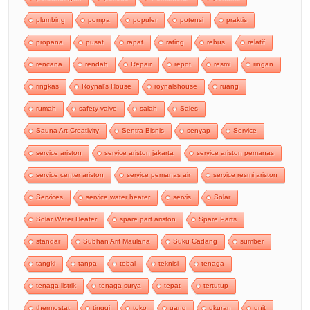
plumbing
pompa
populer
potensi
praktis
propana
pusat
rapat
rating
rebus
relatif
rencana
rendah
Repair
repot
resmi
ringan
ringkas
Roynal's House
roynalshouse
ruang
rumah
safety valve
salah
Sales
Sauna Art Creativity
Sentra Bisnis
senyap
Service
service ariston
service ariston jakarta
service ariston pemanas
service center ariston
service pemanas air
service resmi ariston
Services
service water heater
servis
Solar
Solar Water Heater
spare part ariston
Spare Parts
standar
Subhan Arif Maulana
Suku Cadang
sumber
tangki
tanpa
tebal
teknisi
tenaga
tenaga listrik
tenaga surya
tepat
tertutup
thermostat
tinggi
toko
uang
ukuran
unit