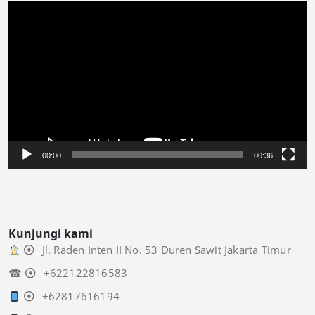
Video
Player
00:00
00:36
Kunjungi kami
Jl. Raden Inten II No. 53 Duren Sawit Jakarta Timur
☎
+622122816583
+62817616194