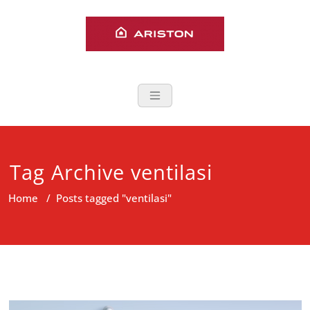
Skip
to
content
Service Aristo
Layanan Service Ariston Water
Heater dan Kompor Gas area
Jabodetabek
Tag Archive ventilasi
Home
/
Posts tagged "ventilasi"