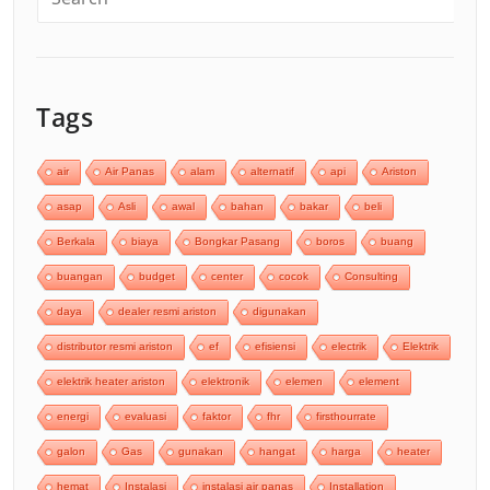
Tags
air
Air Panas
alam
alternatif
api
Ariston
asap
Asli
awal
bahan
bakar
beli
Berkala
biaya
Bongkar Pasang
boros
buang
buangan
budget
center
cocok
Consulting
daya
dealer resmi ariston
digunakan
distributor resmi ariston
ef
efisiensi
electrik
Elektrik
elektrik heater ariston
elektronik
elemen
element
energi
evaluasi
faktor
fhr
firsthourrate
galon
Gas
gunakan
hangat
harga
heater
hemat
Instalasi
instalasi air panas
Installation