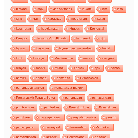
Instansi
Italy
Jabodetabek
jakarta
jam
jasa
jenis
jual
kapasitas
kebutuhan
keran
kesehatan
keselamatan
khusus
Komersial
Kompor
Kompor Gas Elektrik
konsumsi
laju
lapisan
Layanan
layanan service ariston
limbah
listrik
lowboys
Maintenance
mandi
mengalir
minyak
model
murah
operasi
opsi
panas
paralel
pasang
pemanas
Pemanas Air
pemanas air ariston
Pemanas Air Elektrik
Pemanas Air Tenaga Surya
pemanasan
pemasangan
pembakaran
pembelian
Pemerintahan
Pemukiman
penghuni
pengoperasian
penjualan ariston
penuh
penyimpanan
perangkat
Perawatan
Perbaikan
perbandingan
periode
Perkantoran
pertama