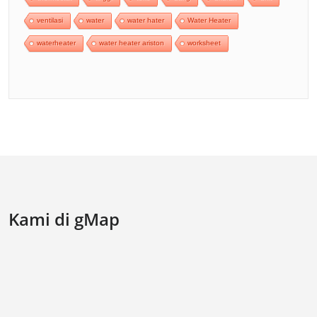
ventilasi
water
water hater
Water Heater
waterheater
water heater ariston
worksheet
Kami di gMap