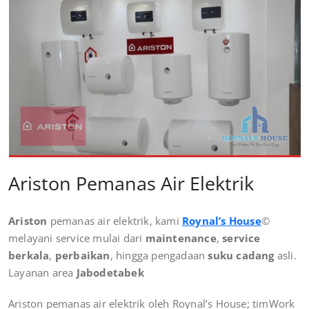
Ariston Pemanas Air Elektrik
Ariston
pemanas air elektrik, kami
Roynal’s House
©
melayani service mulai dari
maintenance
,
service
berkala
,
perbaikan
, hingga pengadaan
suku cadang
asli.
Layanan area
Jabodetabek
Ariston pemanas air elektrik oleh Roynal’s House; timWork