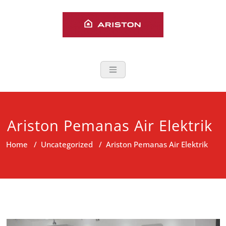
Skip
to
content
Service Aristo
Layanan Service Ariston Water
Heater dan Kompor Gas area
Jabodetabek
Ariston Pemanas Air Elektrik
Home
/
Uncategorized
/
Ariston Pemanas Air Elektrik