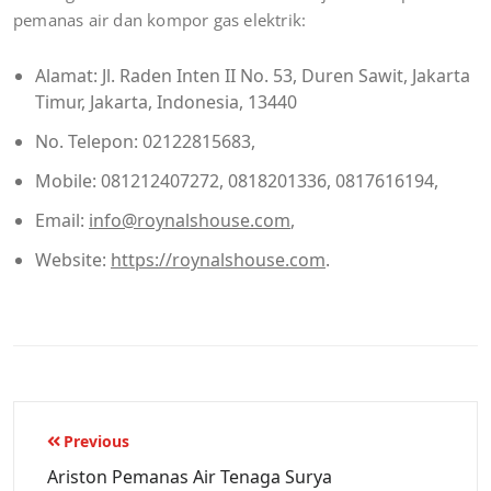
pemanas air dan kompor gas elektrik:
Alamat: Jl. Raden Inten II No. 53, Duren Sawit, Jakarta
Timur, Jakarta, Indonesia, 13440
No. Telepon: 02122815683,
Mobile: 081212407272, 0818201336, 0817616194,
Email:
info@roynalshouse.com
,
Website:
https://roynalshouse.com
.
Post
Previous
navigation
Ariston Pemanas Air Tenaga Surya