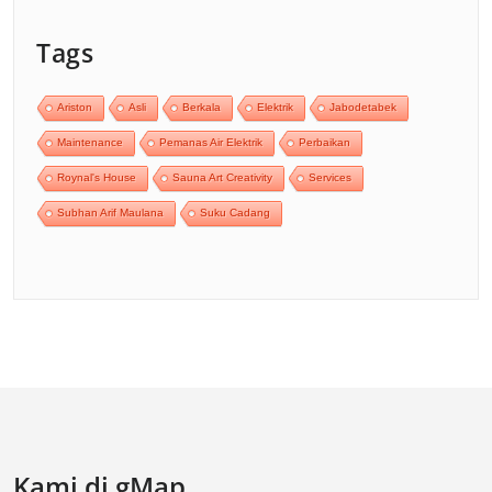
Tags
Ariston
Asli
Berkala
Elektrik
Jabodetabek
Maintenance
Pemanas Air Elektrik
Perbaikan
Roynal's House
Sauna Art Creativity
Services
Subhan Arif Maulana
Suku Cadang
Kami di gMap